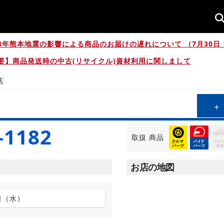
8年熊本地震の影響による商品のお届けの遅れについて （7月30日 1
要】商品発送時の中古(リサイクル)資材利用に関しまして
店
-1182
取扱
商品
お店の地図
日（水）