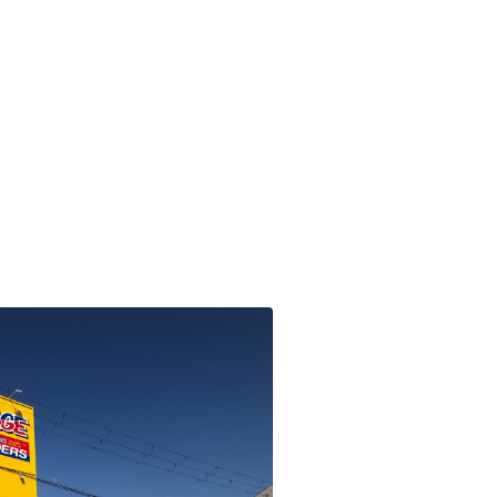
4本 税抜8,900円～（税込
☆何回も使える☆買取金
0円～）