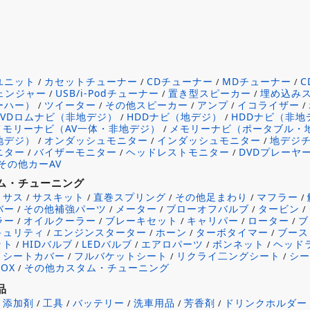
ユニット
カセットチューナー
CDチューナー
MDチューナー
/
/
/
/
チェンジャー
USB/i-Podチューナー
置き型スピーカー
埋め込み
/
/
/
ーハー）
ツイーター
その他スピーカー
アンプ
イコライザー
/
/
/
/
/
DVDロムナビ（非地デジ）
HDDナビ（地デジ）
HDDナビ（非地
/
/
メモリーナビ（AV一体・非地デジ）
メモリーナビ（ポータブル・
/
地デジ）
オンダッシュモニター
インダッシュモニター
地デジ
/
/
/
ニター
バイザーモニター
ヘッドレストモニター
DVDプレーヤ
/
/
/
その他カーAV
ム・チューニング
サス
サスキット
直巻スプリング
その他足まわり
マフラー
/
/
/
/
/
/
バー
その他補強パーツ
メーター
ブローオフバルブ
タービン
/
/
/
/
/
ラー
オイルクーラー
ブレーキセット
キャリパー
ローター
ブ
/
/
/
/
/
キュリティ
エンジンスターター
ホーン
ターボタイマー
ブース
/
/
/
/
ット
HIDバルブ
LEDバルブ
エアロパーツ
ボンネット
ヘッド
/
/
/
/
/
シートカバー
フルバケットシート
リクライ二ングシート
シ
/
/
/
/
OX
その他カスタム・チューニング
/
品
添加剤
工具
バッテリー
洗車用品
芳香剤
ドリンクホルダー
/
/
/
/
/
/