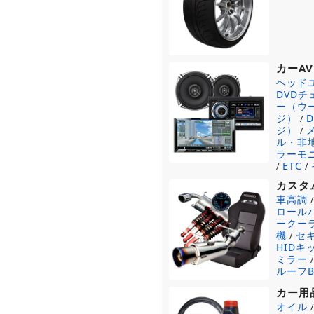
カーAV
ヘッド
DVD
ー（ウ
ジ）
/
ジ）
/
ル・非
ラーモ
ETC
/
/
カスタ
車高調
ロール
ークー
機
セ
/
HIDキ
ミラー
ルーフB
カー用
オイル