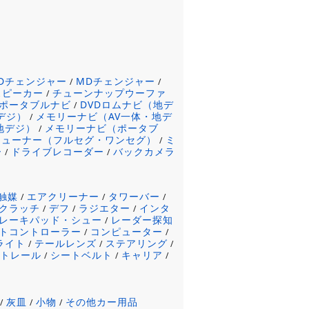
CDチェンジャー
MDチェンジャー
/
/
スピーカー
チューンナップウーファ
/
ポータブルナビ
DVDロムナビ（地デ
/
デジ）
メモリーナビ（AV一体・地デ
/
地デジ）
メモリーナビ（ポータブ
/
チューナー（フルセグ・ワンセグ）
ミ
/
ー
ドライブレコーダー
バックカメラ
/
/
触媒
エアクリーナー
タワーバー
/
/
/
クラッチ
デフ
ラジエター
インタ
/
/
/
レーキパッド・シュー
レーダー探知
/
トコントローラー
コンピューター
/
/
ライト
テールレンズ
ステアリング
/
/
/
ートレール
シートベルト
キャリア
/
/
/
灰皿
小物
その他カー用品
/
/
/