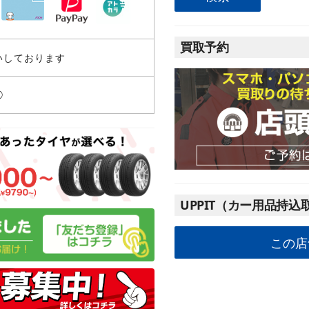
買取予約
いしております
◯
UPPIT（カー用品持込
この店