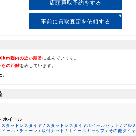
店頭買取予約をする
事前に買取査定を依頼する
30km圏内の近い順番
に並んでいます。
からの距離
を表しています。
た。
覧
・ホイール
スタッドレスタイヤ
スタッドレスタイヤホイールセット
アル
/
/
/
ホイール
チェーン
取付ナット
ホイールキャップ
その他タイ
/
/
/
/