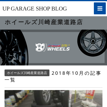
toggle
UP GARAGE SHOP BLOG
naviga
ホイールズ川崎産業道路店
2018年10月の記事
ホイールズ川崎産業道路店
一覧