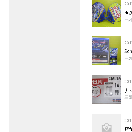
201
★
三
201
Sch
三
201
ナ
三
201
店