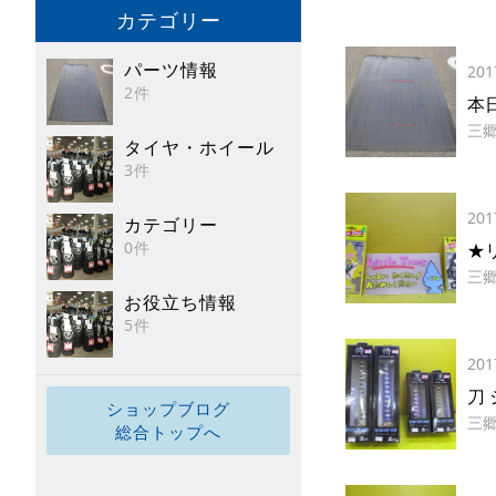
カテゴリー
パーツ情報
201
2件
本
三
タイヤ・ホイール
3件
201
カテゴリー
0件
★
三
お役立ち情報
5件
201
刀
ショップブログ
三
総合トップへ