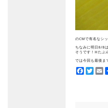
のCMで有名なシ
ちなみに明日8/
そうです！※たぶ
では今回も最後ま
Faceb
Twi
E