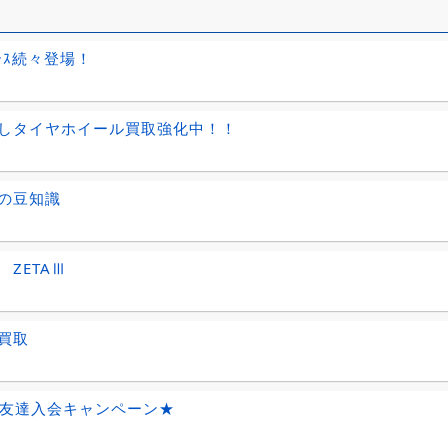
ﾞﾚｽ続々登場！
しタイヤホイール買取強化中！！
の豆知識
E ZETAⅢ
買取
E@友達入会キャンペーン★