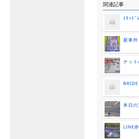
関連記事
ｽﾀｯﾄ
新車外
ナット
BRID
本日の
LIN