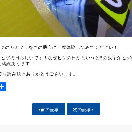
ックのカミソリをこの機会に一度体験してみてください！
8はヒゲの日らしいです！なぜヒゲの日かというと8の数字がヒ
ん諸説あります
でお読み頂きありがとうございます。
ook
tter
mail
Share
«前の記事
次の記事»