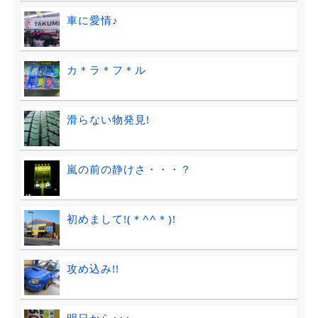
車に愛情♪
カ＊ラ＊フ＊ル
滑らない物発見!
嵐の前の静けさ・・・？
初めまして!(＊^^＊)!
攻め込み!!