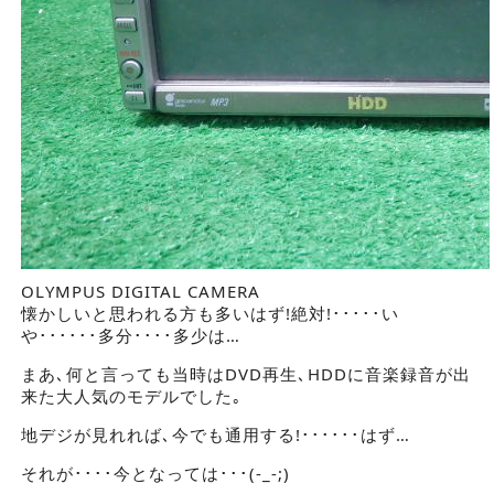
OLYMPUS DIGITAL CAMERA
懐かしいと思われる方も多いはず!絶対!･････い
や･･････多分････多少は…
まあ､何と言っても当時はDVD再生､HDDに音楽録音が出
来た大人気のモデルでした｡
地デジが見れれば､今でも通用する!･･････はず…
それが････今となっては･･･(-_-;)