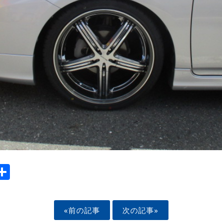
ook
tter
mail
Share
«前の記事
次の記事»