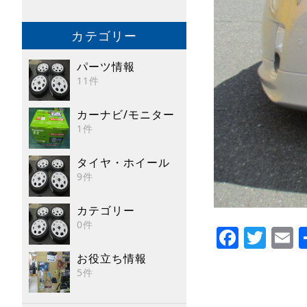
カテゴリー
パーツ情報
11件
カーナビ/モニター
1件
タイヤ・ホイール
9件
カテゴリー
0件
Faceb
Twi
E
お役立ち情報
5件