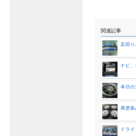
関連記事
足回り
ナビ、
本日の
再塗装品
ドライ