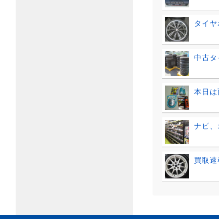
タイヤ
中古タ
本日は
ナビ、
買取速