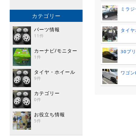
ミラジ
カテゴリー
パーツ情報
タイヤ
11件
カーナビ/モニター
30プ
1件
タイヤ・ホイール
ワゴン
9件
カテゴリー
0件
お役立ち情報
5件