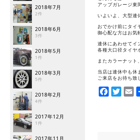
アップガレージ東
2018年7月
2件
いよいよ、大型連
おでかけ前にタイ
2018年6月
御心配な方はお気
3件
連休にあわせてイ
各種大口径タイヤ
2018年5月
1件
またカラーナット
当店は連休中も休
2018年3月
ご来店をお待ち致
5件
Faceb
Twi
E
2018年2月
4件
2017年12月
1件
2017年11月