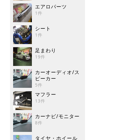
エアロパーツ
1件
シート
1件
足まわり
19件
カーオーディオ/ス
ピーカー
5件
マフラー
13件
カーナビ/モニター
8件
タイヤ・ホイール