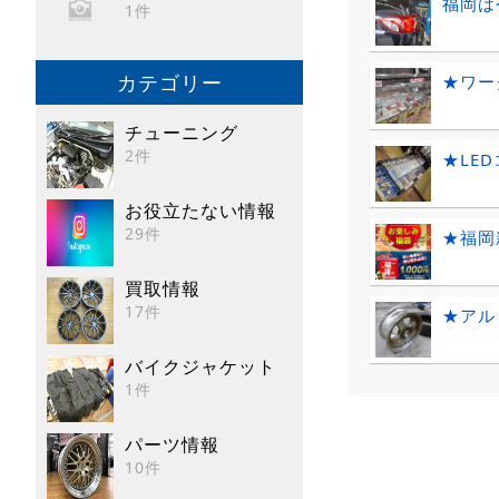
福岡は
1件
カテゴリー
★ワーク
チューニング
2件
★LE
お役立たない情報
29件
★福岡
買取情報
17件
★アル
バイクジャケット
1件
パーツ情報
10件