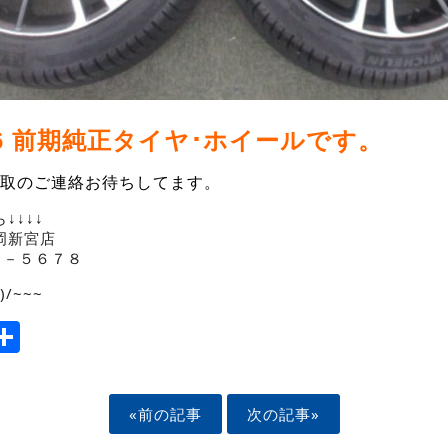
 86 前期純正タイヤ･ホイールです。
取のご連絡お待ちしてます。
↓↓↓↓
岡新宮店
０－５６７８
/~~~
ook
tter
mail
Share
«前の記事
次の記事»