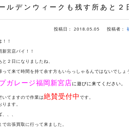
ールデンウィークも残す所あと２
投稿日：
2018.05.05
投稿者：
は！！
岡新宮店バイ！！
あと２日になりましたね、
帰って来て時間を持て余す方もいらっしゃるんではないでしょ
プガレージ福岡新宮店
に遊びに来てください。
絶賛受付中
空いてますので作業は
です。
おります。
ば、、、
まで出張買取に行って来ました。