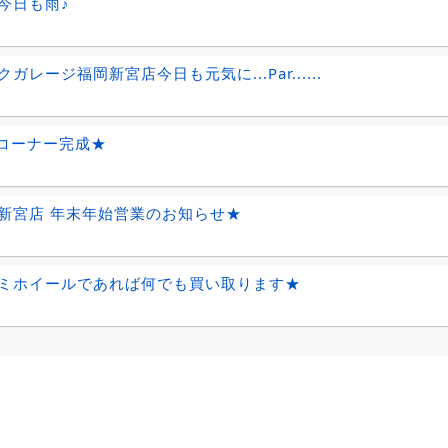
今日も雨♪
ガレージ福岡新宮店今日も元気に...Par......
Dコーナー完成★
新宮店 年末年始営業のお知らせ★
ミホイールであれば何でも買い取ります★