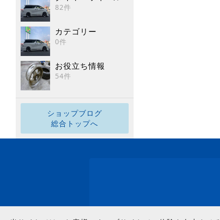
82件
カテゴリー
0件
お役立ち情報
54件
ショップブログ
総合トップへ