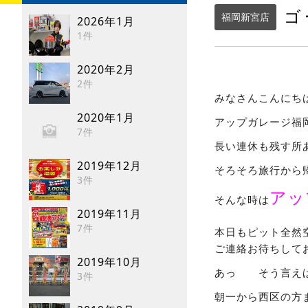
ゴ
福岡新宮店
2026年1月
1件
2020年2月
2件
みなさんこんにち
2020年1月
アップガレージ福
7件
長い連休も残す所
2019年12月
そろそろ旅行から
3件
アッ
そんな時は
2019年11月
7件
本日もピット全然
ご連絡お待ちして
2019年10月
あっ そう言え
3件
朝一から西区の方