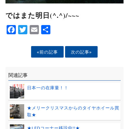
ではまた明日(^.^)/~~~
Facebook
Twitter
Email
Share
«前の記事
次の記事»
関連記事
日本一の在庫量！！
★メリークリスマスからのタイヤホイール買
取★
★LEDコーナー移設中!!★