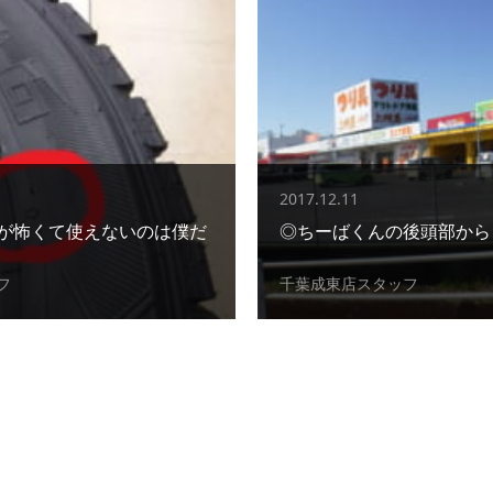
2017.12.11
が怖くて使えないのは僕だ
◎ちーばくんの後頭部から
フ
千葉成東店スタッフ