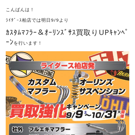
こんばんは！
ﾗｲﾀﾞｰｽ柏店では明日9/9より
ｶｽﾀﾑﾏﾌﾗｰ＆ｵｰﾘﾝｽﾞｻｽ買取りUPｷｬﾝﾍﾟ
ｰﾝ
を行います！