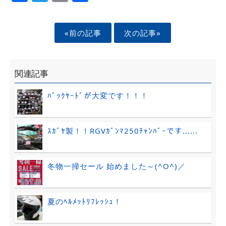
«前の記事
次の記事»
関連記事
ﾊﾞｯｸﾔｰﾄﾞが大変です！！！
ｽｶﾞﾔ製！！RGVｶﾞﾝﾏ250ﾁｬﾝﾊﾞｰです......
冬物一掃セール 始めました～(^O^)／
夏のﾍﾙﾒｯﾄﾘﾌﾚｯｼｭ！