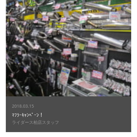
2018.03.15
ﾏﾌﾗｰｷｬﾝﾍﾟｰﾝ！
ライダース柏店スタッフ