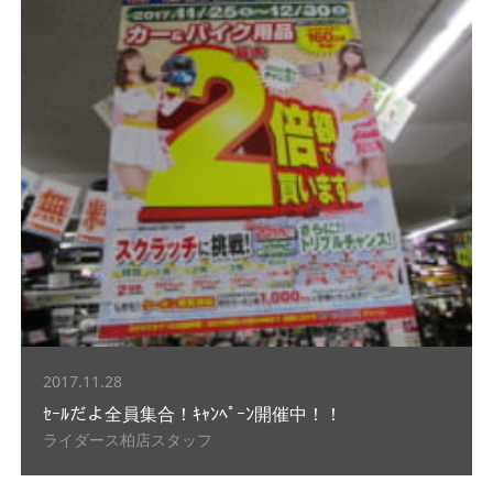
2017.11.28
ｾｰﾙだよ全員集合！ｷｬﾝﾍﾟｰﾝ開催中！！
ライダース柏店スタッフ