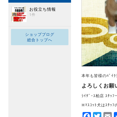
お役立ち情報
1件
ショップブログ
総合トップへ
本年も皆様のﾊﾞｲｸ
よろしくお願
ﾗｲﾀﾞｰｽ柏店 ｽﾀｯ
※ﾏｽｺｯﾄ犬はｽﾀｯ
Faceb
Twi
E