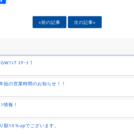
«前の記事
次の記事»
～GWﾌｪｱ ｽﾀｰﾄ！
年始の営業時間のお知らせ！！
ﾟｰﾝ情報！
り額10％upでございます。