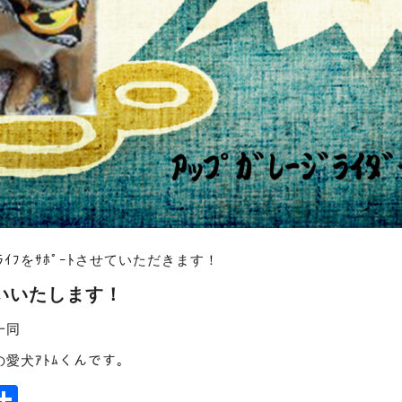
ﾗｲﾌをｻﾎﾟｰﾄさせていただきます！
いいたします！
ﾌ一同
ﾌの愛犬ｱﾄﾑくんです。
ook
tter
mail
Share