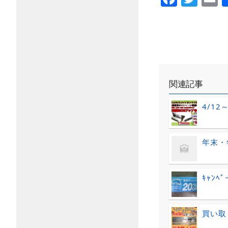
関連記事
4/12
年末・
ｷｬﾝﾍ
買い取