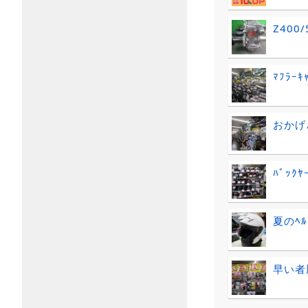
Z400/5
ﾏﾌﾗｰｷ
おかげ
ﾊﾞｯｸ
夏のﾍﾙ
早い者