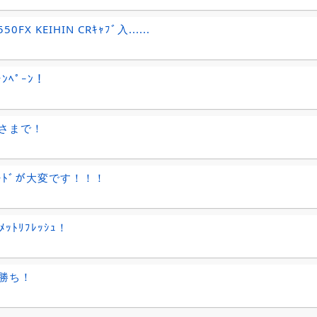
50FX KEIHIN CRｷｬﾌﾞ入......
ｬﾝﾍﾟｰﾝ！
さまで！
ﾔｰﾄﾞが大変です！！！
ﾒｯﾄﾘﾌﾚｯｼｭ！
勝ち！