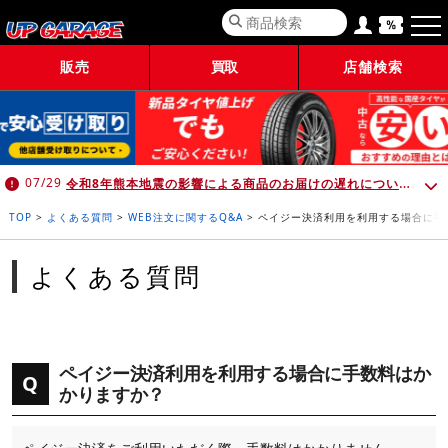
販売
買取
店舗検索
令和8年熊本地震の影響による商品のお届けの遅れについて （7月30日 10:00時点）
07/29
TOP
>
よくある質問
>
WEB注文に関するQ&A
>
ペイジー決済利用を利用する場合に手
よくある質問
ペイジー決済利用を利用する場合に手数料はか
Q
かりますか？