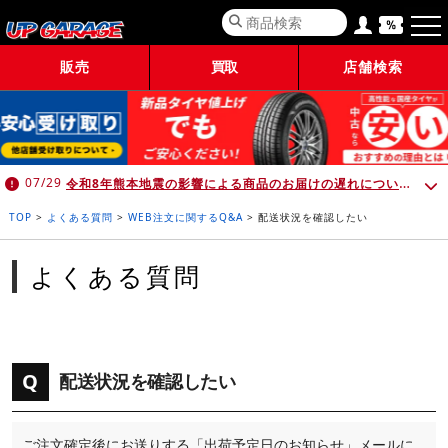
販売
買取
店舗検索
令和8年熊本地震の影響による商品のお届けの遅れについて （7月30日 10:00時点）
07/29
TOP
>
よくある質問
>
WEB注文に関するQ&A
>
配送状況を確認したい
よくある質問
Q
配送状況を確認したい
ご注文確定後にお送りする「出荷予定日のお知らせ」メールに