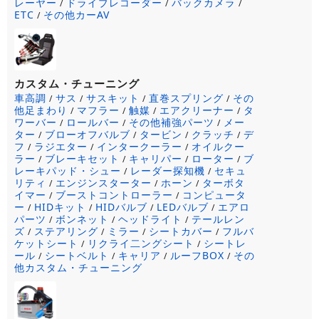
レーヤー
ドライブレコーダー
バックカメラ
/
/
/
ETC
その他カーAV
/
カスタム・チューニング
車高調
サス
サスキット
直巻スプリング
その
/
/
/
/
他足まわり
マフラー
触媒
エアクリーナー
タ
/
/
/
/
ワーバー
ロールバー
その他補強パーツ
メー
/
/
/
ター
ブローオフバルブ
タービン
クラッチ
デ
/
/
/
/
フ
ラジエター
インタークーラー
オイルクー
/
/
/
ラー
ブレーキセット
キャリパー
ローター
ブ
/
/
/
/
レーキパッド・シュー
レーダー探知機
セキュ
/
/
リティ
エンジンスターター
ホーン
ターボタ
/
/
/
イマー
ブーストコントローラー
コンピュータ
/
/
ー
HIDキット
HIDバルブ
LEDバルブ
エアロ
/
/
/
/
パーツ
ボンネット
ヘッドライト
テールレン
/
/
/
ズ
ステアリング
ミラー
シートカバー
フルバ
/
/
/
/
ケットシート
リクライ二ングシート
シートレ
/
/
ール
シートベルト
キャリア
ルーフBOX
その
/
/
/
/
他カスタム・チューニング