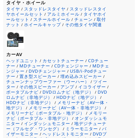
タイヤ・ホイール
タイヤ
スタッドレスタイヤ
スタッドレスタイ
/
/
ヤホイールセット
アルミホイール
タイヤホイ
/
/
ールセット
スチールホイール
チェーン
取付
/
/
/
ナット
ホイールキャップ
その他タイヤ関連
/
/
カーAV
ヘッドユニット
カセットチューナー
CDチュー
/
/
ナー
MDチューナー
CDチェンジャー
MDチェ
/
/
/
ンジャー
DVDチェンジャー
USB/i-Podチュー
/
/
ナー
置き型スピーカー
埋め込みスピーカー
/
/
/
チューンナップウーファー（ウーハー）
ツイー
/
ター
その他スピーカー
アンプ
イコライザー
/
/
/
/
ポータブルナビ
DVDロムナビ（地デジ）
DVD
/
/
ロムナビ（非地デジ）
HDDナビ（地デジ）
/
/
HDDナビ（非地デジ）
メモリーナビ（AV一体・
/
地デジ）
メモリーナビ（AV一体・非地デジ）
/
/
メモリーナビ（ポータブル・地デジ）
メモリー
/
ナビ（ポータブル・非地デジ）
オンダッシュモ
/
ニター
インダッシュモニター
地デジチューナ
/
/
ー（フルセグ・ワンセグ）
ミラーモニター
バ
/
/
イザーモニター
ヘッドレストモニター
DVDプ
/
/