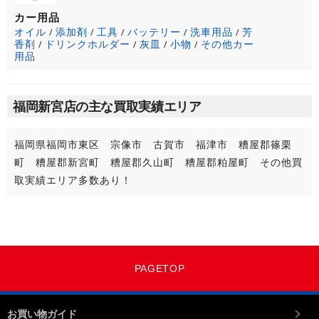
カー用品
オイル
添加剤
工具
バッテリー
洗車用品
芳
/
/
/
/
/
香剤
ドリンクホルダー
灰皿
小物
その他カー
/
/
/
/
用品
福岡新宮店の主な買取実績エリア
福岡県福岡市東区 宗像市 古賀市 福津市 糟屋郡篠栗
町 糟屋郡新宮町 糟屋郡久山町 糟屋郡粕屋町 その他買
取実績エリア多数あり！
PAGETOP
お買い物ガイド