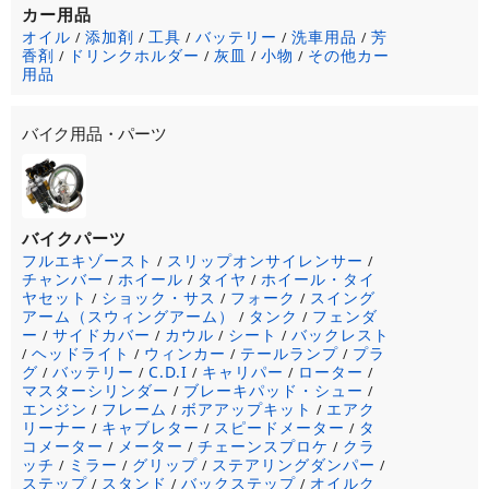
カー用品
オイル
添加剤
工具
バッテリー
洗車用品
芳
/
/
/
/
/
香剤
ドリンクホルダー
灰皿
小物
その他カー
/
/
/
/
用品
バイク用品・パーツ
バイクパーツ
フルエキゾースト
スリップオンサイレンサー
/
/
チャンバー
ホイール
タイヤ
ホイール・タイ
/
/
/
ヤセット
ショック・サス
フォーク
スイング
/
/
/
アーム（スウィングアーム）
タンク
フェンダ
/
/
ー
サイドカバー
カウル
シート
バックレスト
/
/
/
/
ヘッドライト
ウィンカー
テールランプ
プラ
/
/
/
/
グ
バッテリー
C.D.I
キャリパー
ローター
/
/
/
/
/
マスターシリンダー
ブレーキパッド・シュー
/
/
エンジン
フレーム
ボアアップキット
エアク
/
/
/
リーナー
キャブレター
スピードメーター
タ
/
/
/
コメーター
メーター
チェーンスプロケ
クラ
/
/
/
ッチ
ミラー
グリップ
ステアリングダンパー
/
/
/
/
ステップ
スタンド
バックステップ
オイルク
/
/
/