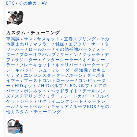
ETC
その他カーAV
/
カスタム・チューニング
車高調
サス
サスキット
直巻スプリング
その
/
/
/
/
他足まわり
マフラー
触媒
エアクリーナー
タ
/
/
/
/
ワーバー
ロールバー
その他補強パーツ
メー
/
/
/
ター
ブローオフバルブ
タービン
クラッチ
デ
/
/
/
/
フ
ラジエター
インタークーラー
オイルクー
/
/
/
ラー
ブレーキセット
キャリパー
ローター
ブ
/
/
/
/
レーキパッド・シュー
レーダー探知機
セキュ
/
/
リティ
エンジンスターター
ホーン
ターボタ
/
/
/
イマー
ブーストコントローラー
コンピュータ
/
/
ー
HIDキット
HIDバルブ
LEDバルブ
エアロ
/
/
/
/
パーツ
ボンネット
ヘッドライト
テールレン
/
/
/
ズ
ステアリング
ミラー
シートカバー
フルバ
/
/
/
/
ケットシート
リクライ二ングシート
シートレ
/
/
ール
シートベルト
キャリア
ルーフBOX
その
/
/
/
/
他カスタム・チューニング