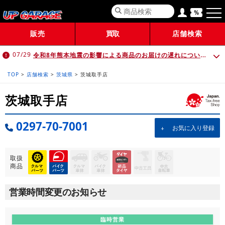
販売
買取
店舗検索
令和8年熊本地震の影響による商品のお届けの遅れについて （7月30日 10:00時点）
07/29
TOP
>
店舗検索
>
茨城県
>
茨城取手店
茨城取手店
0297-70-7001
お気に入り登録
取扱
商品
営業時間変更のお知らせ
臨時営業