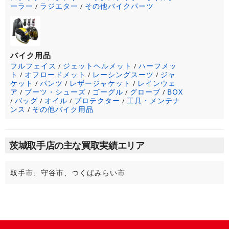
ーラー
ラジエター
その他バイクパーツ
/
/
バイク用品
フルフェイス
ジェットヘルメット
ハーフメッ
/
/
ト
オフロードメット
レーシングスーツ
ジャ
/
/
/
ケット
パンツ
レザージャケット
レインウェ
/
/
/
ア
ブーツ・シューズ
ゴーグル
グローブ
BOX
/
/
/
/
バッグ
オイル
プロテクター
工具・メンテナ
/
/
/
/
ンス
その他バイク用品
/
茨城取手店の主な買取実績エリア
取手市、守谷市、つくばみらい市