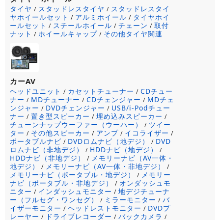
タイヤ
スタッドレスタイヤ
スタッドレスタイ
/
/
ヤホイールセット
アルミホイール
タイヤホイ
/
/
ールセット
スチールホイール
チェーン
取付
/
/
/
ナット
ホイールキャップ
その他タイヤ関連
/
/
カーAV
ヘッドユニット
カセットチューナー
CDチュー
/
/
ナー
MDチューナー
CDチェンジャー
MDチェ
/
/
/
ンジャー
DVDチェンジャー
USB/i-Podチュー
/
/
ナー
置き型スピーカー
埋め込みスピーカー
/
/
/
チューンナップウーファー（ウーハー）
ツイー
/
ター
その他スピーカー
アンプ
イコライザー
/
/
/
/
ポータブルナビ
DVDロムナビ（地デジ）
DVD
/
/
ロムナビ（非地デジ）
HDDナビ（地デジ）
/
/
HDDナビ（非地デジ）
メモリーナビ（AV一体・
/
地デジ）
メモリーナビ（AV一体・非地デジ）
/
/
メモリーナビ（ポータブル・地デジ）
メモリー
/
ナビ（ポータブル・非地デジ）
オンダッシュモ
/
ニター
インダッシュモニター
地デジチューナ
/
/
ー（フルセグ・ワンセグ）
ミラーモニター
バ
/
/
イザーモニター
ヘッドレストモニター
DVDプ
/
/
レーヤー
ドライブレコーダー
バックカメラ
/
/
/