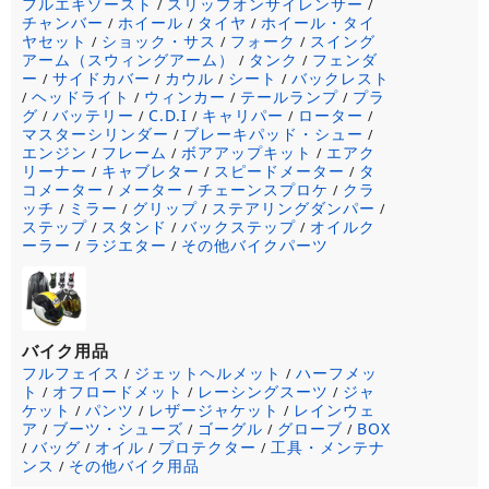
フルエキゾースト
スリップオンサイレンサー
/
/
チャンバー
ホイール
タイヤ
ホイール・タイ
/
/
/
ヤセット
ショック・サス
フォーク
スイング
/
/
/
アーム（スウィングアーム）
タンク
フェンダ
/
/
ー
サイドカバー
カウル
シート
バックレスト
/
/
/
/
ヘッドライト
ウィンカー
テールランプ
プラ
/
/
/
/
グ
バッテリー
C.D.I
キャリパー
ローター
/
/
/
/
/
マスターシリンダー
ブレーキパッド・シュー
/
/
エンジン
フレーム
ボアアップキット
エアク
/
/
/
リーナー
キャブレター
スピードメーター
タ
/
/
/
コメーター
メーター
チェーンスプロケ
クラ
/
/
/
ッチ
ミラー
グリップ
ステアリングダンパー
/
/
/
/
ステップ
スタンド
バックステップ
オイルク
/
/
/
ーラー
ラジエター
その他バイクパーツ
/
/
バイク用品
フルフェイス
ジェットヘルメット
ハーフメッ
/
/
ト
オフロードメット
レーシングスーツ
ジャ
/
/
/
ケット
パンツ
レザージャケット
レインウェ
/
/
/
ア
ブーツ・シューズ
ゴーグル
グローブ
BOX
/
/
/
/
バッグ
オイル
プロテクター
工具・メンテナ
/
/
/
/
ンス
その他バイク用品
/