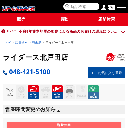
販売
買取
店舗検索
令和8年熊本地震の影響による商品のお届けの遅れについて （7月30日 10:00時点）
07/29
TOP
>
店舗検索
>
埼玉県
>
ライダース北戸田店
ライダース北戸田店
048-421-5100
お気に入り登録
取扱
商品
営業時間変更のお知らせ
臨時休業