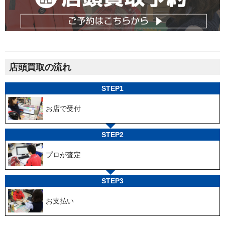
店頭買取の流れ
STEP1
お店で受付
STEP2
プロが査定
STEP3
お支払い