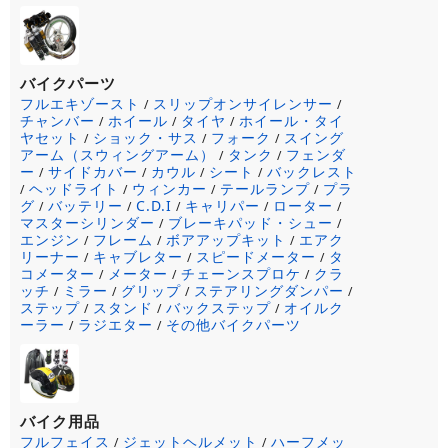
バイクパーツ
フルエキゾースト
スリップオンサイレンサー
/
/
チャンバー
ホイール
タイヤ
ホイール・タイ
/
/
/
ヤセット
ショック・サス
フォーク
スイング
/
/
/
アーム（スウィングアーム）
タンク
フェンダ
/
/
ー
サイドカバー
カウル
シート
バックレスト
/
/
/
/
ヘッドライト
ウィンカー
テールランプ
プラ
/
/
/
/
グ
バッテリー
C.D.I
キャリパー
ローター
/
/
/
/
/
マスターシリンダー
ブレーキパッド・シュー
/
/
エンジン
フレーム
ボアアップキット
エアク
/
/
/
リーナー
キャブレター
スピードメーター
タ
/
/
/
コメーター
メーター
チェーンスプロケ
クラ
/
/
/
ッチ
ミラー
グリップ
ステアリングダンパー
/
/
/
/
ステップ
スタンド
バックステップ
オイルク
/
/
/
ーラー
ラジエター
その他バイクパーツ
/
/
バイク用品
フルフェイス
ジェットヘルメット
ハーフメッ
/
/