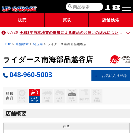
販売
買取
店舗検索
令和8年熊本地震の影響による商品のお届けの遅れについて （7月30日 10:00時点）
07/29
TOP
>
店舗検索
>
埼玉県
>
ライダース南海部品越谷店
ライダース南海部品越谷店
048-960-5003
お気に入り登録
取扱
商品
店舗概要
住所