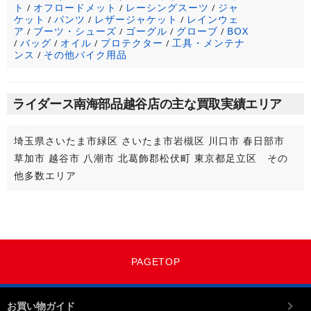
ト
オフロードメット
レーシングスーツ
ジャ
/
/
/
ケット
パンツ
レザージャケット
レインウェ
/
/
/
ア
ブーツ・シューズ
ゴーグル
グローブ
BOX
/
/
/
/
バッグ
オイル
プロテクター
工具・メンテナ
/
/
/
/
ンス
その他バイク用品
/
ライダース南海部品越谷店の主な買取実績エリア
埼玉県さいたま市緑区 さいたま市岩槻区 川口市 春日部市
草加市 越谷市 八潮市 北葛飾郡松伏町 東京都足立区 その
他多数エリア
PAGETOP
お買い物ガイド