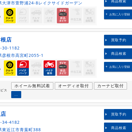
商品検索
大津市萱野浦24-8レイクサイドガーデン
お気に入り登録
品
彦根店
買取予約
-30-1182
商品検索
彦根市高宮町2055-1
お気に入り登録
品
ホイール無料試着
オーディオ取付
カーナビ取付
ービス
...
江店
買取予約
-34-4182
商品検索
東近江市青葉町388