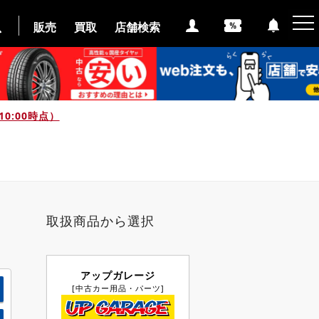
販売
買取
店舗検索
0:00時点）
取扱商品から選択
アップガレージ
[中古カー用品・パーツ]