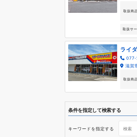
取扱商
取扱サ
ライ
077-
滋賀県
取扱商
条件を指定して検索する
キーワードを指定する