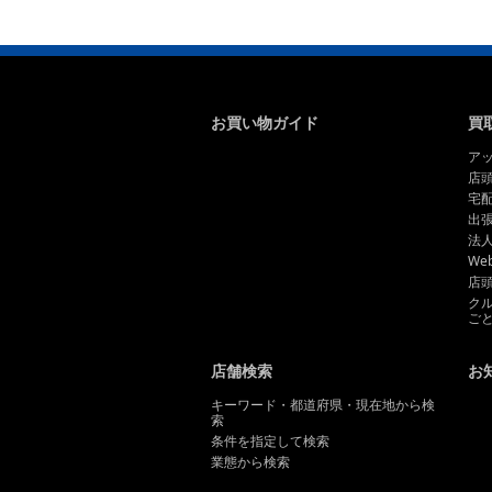
お買い物ガイド
買
ア
店
宅
出
法
We
店
ク
ご
店舗検索
お
キーワード・都道府県・現在地から検
索
条件を指定して検索
業態から検索