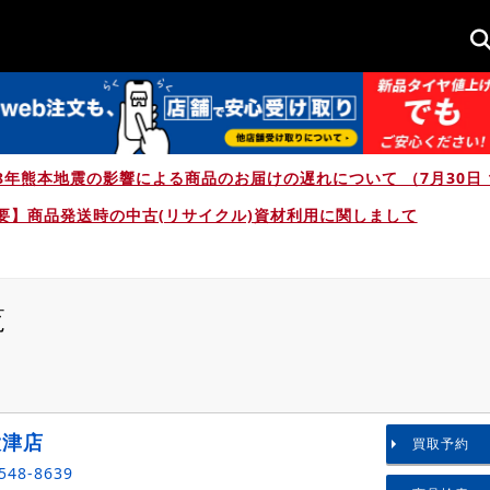
8年熊本地震の影響による商品のお届けの遅れについて （7月30日 1
要】商品発送時の中古(リサイクル)資材利用に関しまして
覧
大津店
買取予約
548-8639