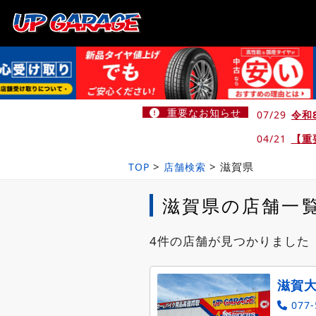
重要なお知らせ
07/29
令和
04/21
【重
>
>
滋賀県
TOP
店舗検索
滋賀県の店舗一
4件の店舗が見つかりました
滋賀
077-