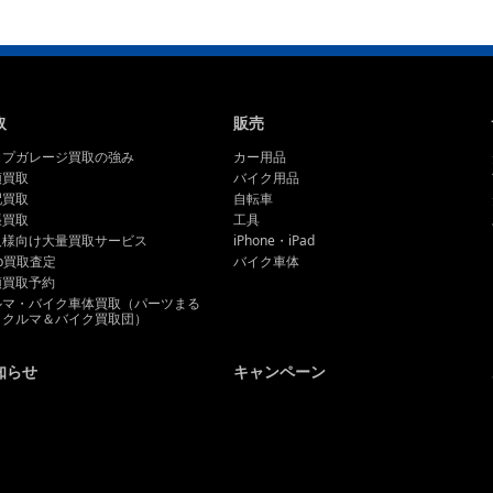
取
販売
ップガレージ買取の強み
カー用品
頭買取
バイク用品
配買取
自転車
張買取
工具
人様向け大量買取サービス
iPhone・iPad
b買取査定
バイク車体
頭買取予約
ルマ・バイク車体買取（パーツまる
とクルマ＆バイク買取団）
知らせ
キャンペーン