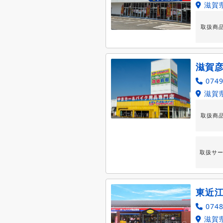
滋賀県
取扱商
滋賀
0749
滋賀県
取扱商
取扱サ
東近
0748
滋賀県