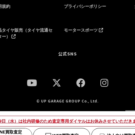
用規約
プライバシーポリシー
品タイヤ販売（タイヤ流通セ
モータースポーツ
ター）
公式SNS
© UP GARAGE GROUP Co., Ltd.
当
19日（水）は社内研修のため査定専用ダイヤルはお休みさせていただき
を
え
INE買取査定