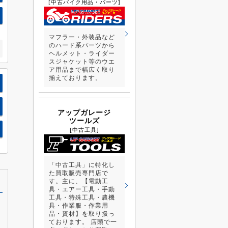
[中古バイク用品・パーツ]
マフラー・外装品など
のハード系パーツから
ヘルメット・ライダー
スジャケット等のウエ
ア用品まで幅広く取り
揃えております。
アップガレージ
ツールズ
[中古工具]
「中古工具」に特化し
た買取販売専門店で
す。主に、【電動工
具・エアー工具・手動
工具・特殊工具・農機
具・作業服・作業用
品・資材】を取り扱っ
ております。 店頭で一