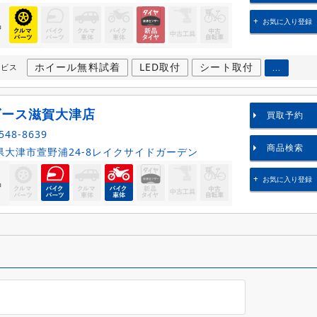
お気に入り登録
品
ホイール無料試着
LED取付
シート取付
ービス
...
ダース滋賀大津店
買取予約
548-8639
商品検索
大津市萱野浦24-8レイクサイドガーデン
お気に入り登録
品