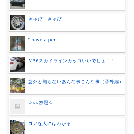
きゅぴ きゅぴ
I have a pen
Ｖ36スカイラインカッコいいでしょ！！
意外と知らないあんな事こんな事（番外編）
☆○○放題☆
コアな人にはわかる