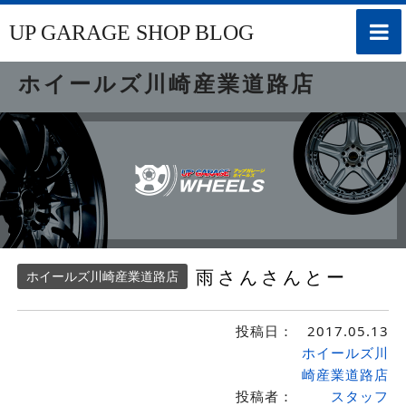
toggle
UP GARAGE SHOP BLOG
naviga
ホイールズ川崎産業道路店
雨さんさんとー
ホイールズ川崎産業道路店
投稿日：
2017.05.13
ホイールズ川
崎産業道路店
投稿者：
スタッフ