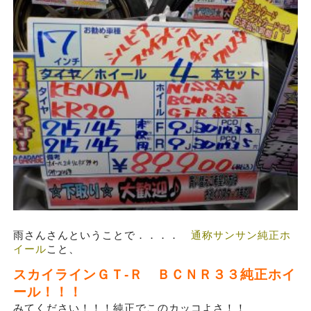
雨さんさんということで．．．．
通称サンサン純正ホ
イール
こと、
スカイラインＧＴ-Ｒ ＢＣＮＲ３３純正ホイ
ール！！！
みてください！！！純正でこのカッコよさ！！