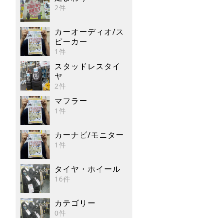
2件
カーオーディオ/ス
ピーカー
1件
スタッドレスタイ
ヤ
2件
マフラー
1件
カーナビ/モニター
1件
タイヤ・ホイール
16件
カテゴリー
0件