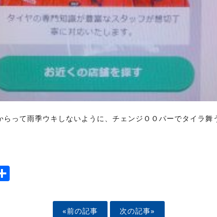
からって雨季ウキしないように、チェンジＯＯパーでタイラ舞
ook
tter
mail
Share
«前の記事
次の記事»