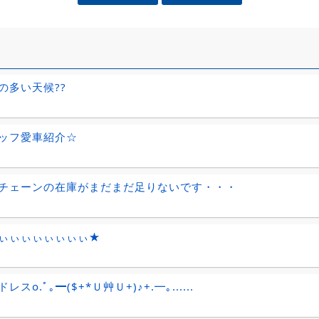
の多い天候??
ッフ愛車紹介☆
チェーンの在庫がまだまだ足りないです・・・
ぃぃぃぃぃぃぃぃ★
レスo.ﾟ｡━($+*Ｕ艸Ｕ+)♪+.━｡......