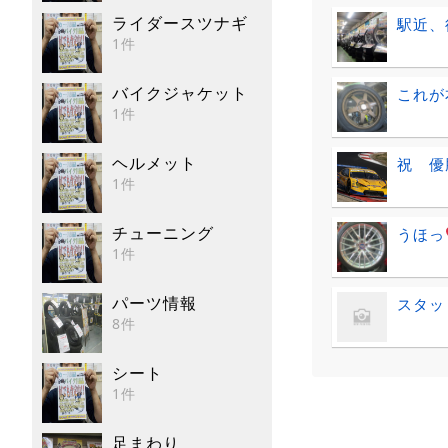
ライダースツナギ
駅近、
1件
バイクジャケット
これが
1件
ヘルメット
祝 優
1件
チューニング
うほっ
1件
パーツ情報
スタッ
8件
シート
1件
足まわり