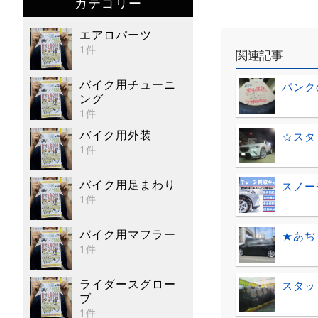
カテゴリー
エアロパーツ
1件
関連記事
バイク用チューニ
パンク
ング
1件
バイク用外装
☆スタ
1件
バイク用足まわり
スノー
1件
バイク用マフラー
★あぢ
1件
ライダースグロー
スタッド
ブ
1件