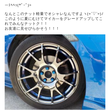
ーﾃﾍﾍｯ(*ﾟｰﾟ)>
なんとこのナット軽量でオシャレなんですよヽ(=´▽`=)ﾉ
このように夏にむけてマイカ―をグレードアップしてこ
れでみんなナットク！！
お友達に見せびらかそう！！！