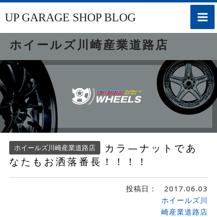
toggle
UP GARAGE SHOP BLOG
naviga
ホイールズ川崎産業道路店
カラ―ナットであ
ホイールズ川崎産業道路店
なたもお洒落番長！！！！
投稿日：
2017.06.03
ホイールズ川
崎産業道路店