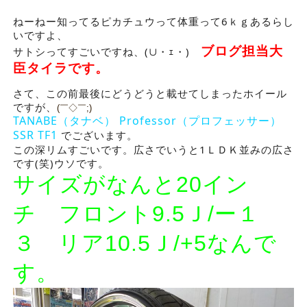
ねーねー知ってるピカチュウって体重って6ｋｇあるらし
いですよ、
ブログ担当大
サトシってすごいですね、(∪・ｪ・)
臣タイラです。
さて、この前最後にどうどうと載せてしまったホイール
ですが、
(￣◇￣;)
TANABE（タナベ） Professor（プロフェッサー）
SSR TF1
でございます。
この深リムすごいです。広さでいうと1ＬＤＫ並みの広さ
です(笑)ウソです。
サイズがなんと20イン
チ フロント9.5Ｊ/ー１
３ リア10.5Ｊ/+5なんで
す。