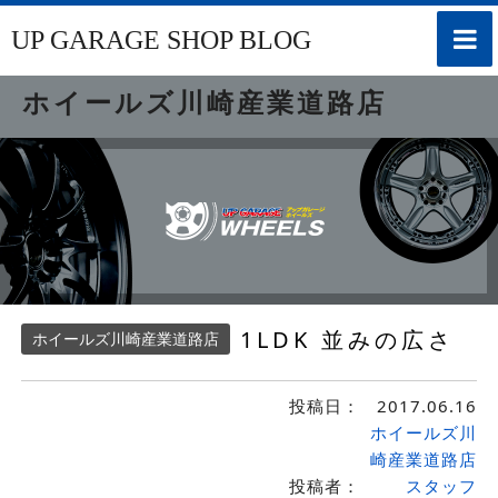
toggle
UP GARAGE SHOP BLOG
naviga
ホイールズ川崎産業道路店
1LDK 並みの広さ
ホイールズ川崎産業道路店
投稿日：
2017.06.16
ホイールズ川
崎産業道路店
投稿者：
スタッフ