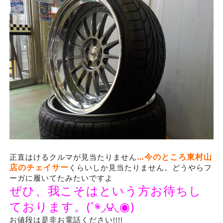
…今のところ東村山
正直はけるクルマが見当たりません
店のチェイサー
くらいしか見当たりません。どうやらフ
ーガに履いてたみたいですよ
ぜひ、我こそはという方お待ちし
ております。(´◉◞౪◟◉)
お値段は是非お電話ください!!!!