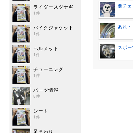
要チェ
ライダースツナギ
1件
あれ・
バイクジャケット
1件
スポー
ヘルメット
1件
チューニング
1件
パーツ情報
8件
シート
1件
足まわり