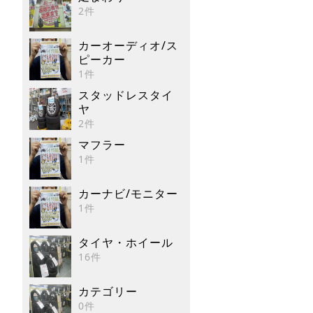
2件
カーオーディオ/ス
ピーカー
1件
スタッドレスタイ
ヤ
2件
マフラー
1件
カーナビ/モニター
1件
タイヤ・ホイール
16件
カテゴリー
0件