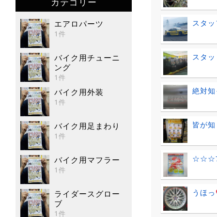
カテゴリー
スタッ
エアロパーツ
1件
スタッド
バイク用チューニ
ング
1件
絶対知
バイク用外装
1件
皆が知
バイク用足まわり
1件
☆☆☆
バイク用マフラー
1件
うほっ
ライダースグロー
ブ
1件