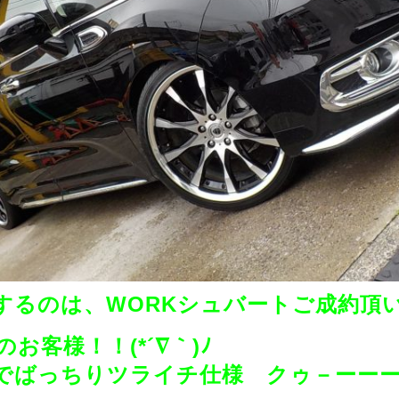
するのは、WORKシュバートご成約頂
お客様！！(*´∇｀)ﾉ
でばっちりツライチ仕様 クゥ－ーー