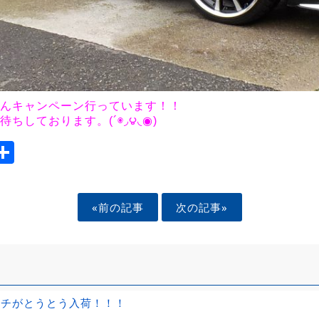
んキャンペーン行っています！！
ちしております。(´◉◞౪◟◉)
ook
tter
mail
Share
«前の記事
次の記事»
ンチがとうとう入荷！！！