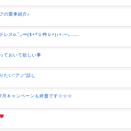
フの愛車紹介♪
レスo.ﾟ｡━($+*Ｕ艸Ｕ+)♪+.━｡......
っておいて欲しい事
りたい"アノ”話し
7月キャンペーンも終盤です☆☆☆