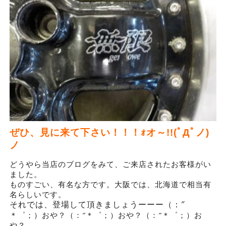
ぜひ、見に来て下さい！！！ｫオ～!!(ﾟДﾟノ)
ノ
どうやら当店のブログをみて、ご来店されたお客様がい
ました。
ものすごい、有名な方です。大阪では、北海道で相当有
名らしいです。
それでは、登場して頂きましょうーーー（：″
＊゜；）おや？（：″＊゜；）おや？（：″＊゜；）お
や？