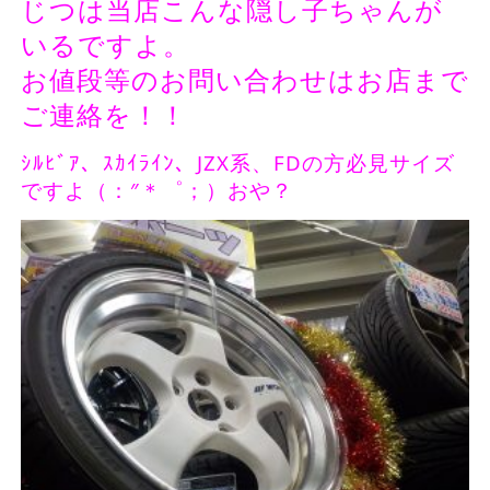
じつは当店こんな隠し子ちゃんが
いるですよ。
お値段等のお問い合わせはお店まで
ご連絡を！！
ｼﾙﾋﾞｱ、ｽｶｲﾗｲﾝ、JZX系、FDの方必見サイズ
ですよ（：″＊゜；）おや？