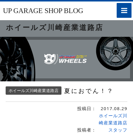
toggle
UP GARAGE SHOP BLOG
naviga
ホイールズ川崎産業道路店
夏におでん！？
ホイールズ川崎産業道路店
投稿日：
2017.08.29
ホイールズ川
崎産業道路店
投稿者：
スタッフ