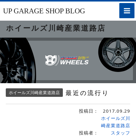
toggle
UP GARAGE SHOP BLOG
naviga
ホイールズ川崎産業道路店
最近の流行り
ホイールズ川崎産業道路店
投稿日：
2017.09.29
ホイールズ川
崎産業道路店
投稿者：
スタッフ