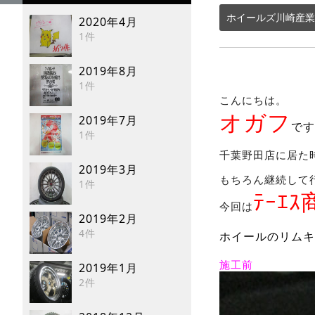
ホイールズ川崎産業
2020年4月
1件
2019年8月
1件
こんにちは。
オガフ
2019年7月
です
1件
千葉野田店に居た
2019年3月
もちろん継続して
1件
ﾃｰｴｽ
今回は
2019年2月
4件
ホイールのリムキ
施工前
2019年1月
2件