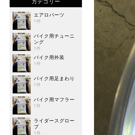
カテゴリー
エアロパーツ
1件
バイク用チューニ
ング
1件
バイク用外装
1件
バイク用足まわり
1件
バイク用マフラー
1件
ライダースグロー
ブ
1件