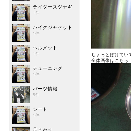
ライダースツナギ
1件
バイクジャケット
1件
ヘルメット
1件
ちょっとぼけてい
全体画像はこちら
チューニング
1件
パーツ情報
8件
シート
1件
足まわり