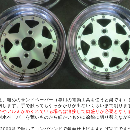
は、粗めのサンドペーパー（専用の電動工具を使うと楽です）
均します。手で触っても引っかかりが出ないくらいまで削りま
合やアルミがめくれている場合は溶接して肉盛りが必要となり
耐水ペーパーを荒いものから細かいものに徐徐に切り替えなが
か2000番で磨いてコンパウンドで鏡面仕上げをすれば完了です