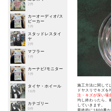
2件
カーオーディオ/ス
ピーカー
1件
スタッドレスタイ
ヤ
2件
マフラー
1件
カーナビ/モニター
1件
施工方法に関して
タイヤ・ホイール
ドヤスリでキズを
16件
注・キズが深い場
均し終わったら、
カテゴリー
していきます。
0件
最終的に1800番