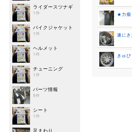
ライダースツナギ
1件
★力瘤
バイクジャケット
1件
遂にき
ヘルメット
1件
きゅぴ
チューニング
1件
パーツ情報
8件
シート
1件
足まわり