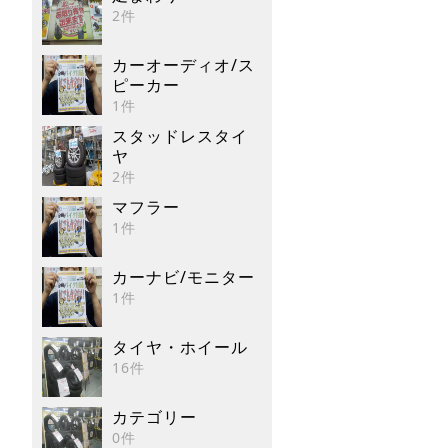
2件
カーオーディオ/ス
ピーカー
1件
スタッドレスタイ
ヤ
2件
マフラー
1件
カーナビ/モニター
1件
タイヤ・ホイール
16件
カテゴリー
0件