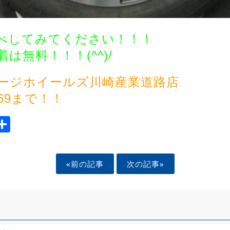
べしてみてください！！！
は無料！！！(^^)/
ージホイールズ川崎産業道路店
1169まで！！
ook
tter
mail
Share
«前の記事
次の記事»