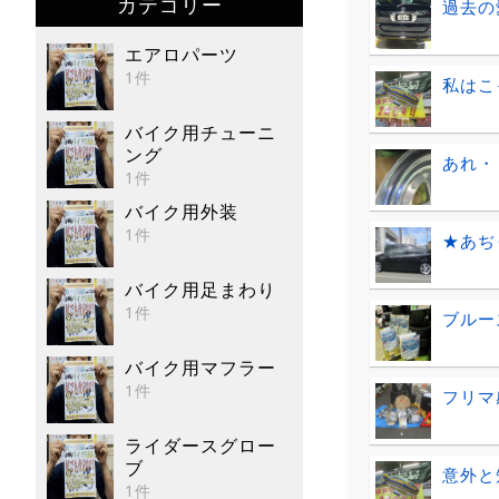
カテゴリー
過去の
エアロパーツ
1件
私はこ
バイク用チューニ
ング
あれ・
1件
バイク用外装
1件
★あぢ
バイク用足まわり
1件
ブルー
バイク用マフラー
1件
フリマ
ライダースグロー
ブ
意外と
1件