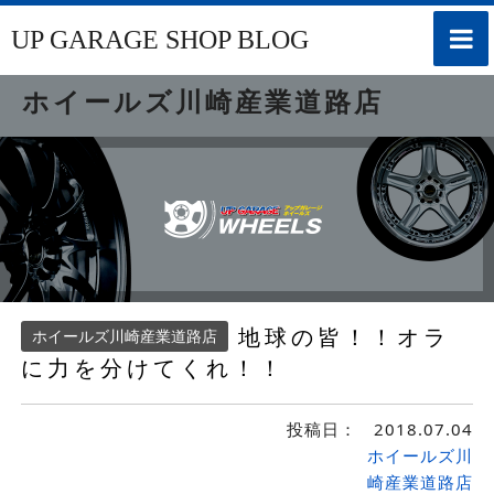
toggle
UP GARAGE SHOP BLOG
naviga
ホイールズ川崎産業道路店
地球の皆！！オラ
ホイールズ川崎産業道路店
に力を分けてくれ！！
投稿日：
2018.07.04
ホイールズ川
崎産業道路店