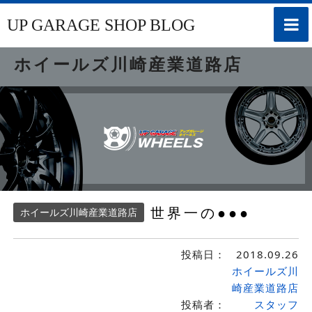
toggle
UP GARAGE SHOP BLOG
naviga
ホイールズ川崎産業道路店
世界一の●●●
ホイールズ川崎産業道路店
投稿日：
2018.09.26
ホイールズ川
崎産業道路店
投稿者：
スタッフ