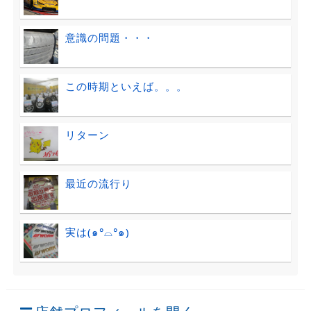
意識の問題・・・
この時期といえば。。。
リターン
最近の流行り
実は(๑°⌓°๑)