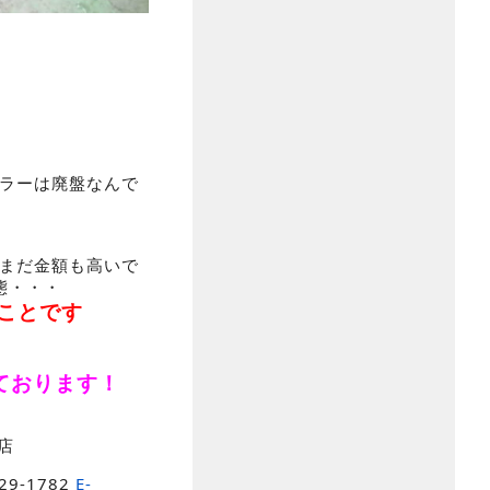
カラーは廃盤なんで
だまだ金額も高いで
態・・・
ことです
ております！
店
329-1782
E-