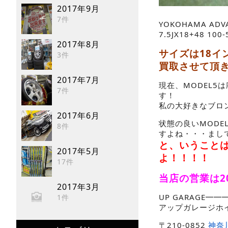
2017年9月
7件
YOKOHAMA ADVA
7.5JX18+48 100-
2017年8月
サイズは18イ
3件
買取させて頂
2017年7月
現在、MODEL
7件
す！
私の大好きなブロ
2017年6月
状態の良いMOD
8件
すよね・・・まし
と、いうこと
2017年5月
よ！！！！
17件
当店の営業は2
2017年3月
UP GARAGE
1件
アップガレージホ
〒210-0852
神奈