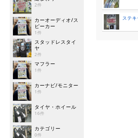
2件
ステキ
カーオーディオ/ス
ピーカー
1件
スタッドレスタイ
ヤ
2件
マフラー
1件
カーナビ/モニター
1件
タイヤ・ホイール
16件
カテゴリー
0件