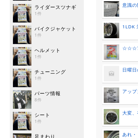
意識の
ライダースツナギ
1件
1LDK
バイクジャケット
1件
☆☆☆
ヘルメット
1件
日曜日
チューニング
1件
アップ
パーツ情報
8件
大変、
シート
1件
あれ・
足まわり