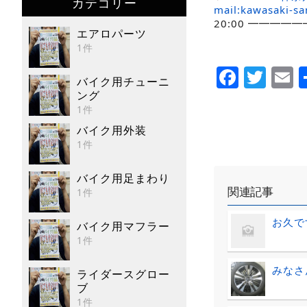
カテゴリー
mail:kawasaki-s
20:00 ━━━━
エアロパーツ
1件
Faceb
Twi
E
バイク用チューニ
ング
1件
バイク用外装
1件
バイク用足まわり
関連記事
1件
お久で
バイク用マフラー
1件
みなさ
ライダースグロー
ブ
1件