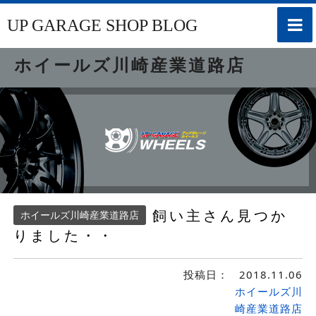
toggle
UP GARAGE SHOP BLOG
naviga
ホイールズ川崎産業道路店
飼い主さん見つか
ホイールズ川崎産業道路店
りました・・
投稿日：
2018.11.06
ホイールズ川
崎産業道路店