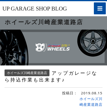
toggle
UP GARAGE SHOP BLOG
naviga
ホイールズ川崎産業道路店
アップガレージな
ホイールズ川崎産業道路店
ら持込作業も出来ます♪
投稿日：
2019.08.15
ホイールズ川
崎産業道路店