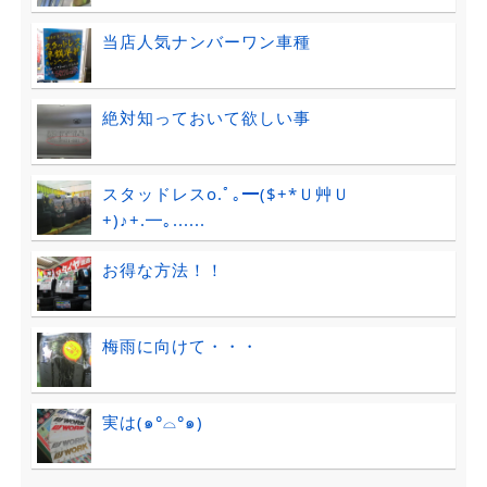
当店人気ナンバーワン車種
絶対知っておいて欲しい事
スタッドレスo.ﾟ｡━($+*Ｕ艸Ｕ
+)♪+.━｡......
お得な方法！！
梅雨に向けて・・・
実は(๑°⌓°๑)