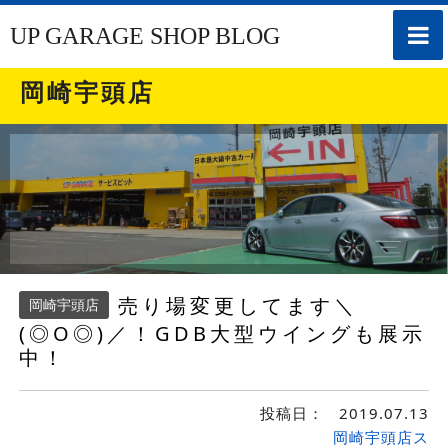
toggle
UP GARAGE SHOP BLOG
naviga
岡崎宇頭店
売り場変更してます＼
岡崎宇頭店
(◎O◎)／！GDB大型ウイングも展示
中！
投稿日：
2019.07.13
岡崎宇頭店ス