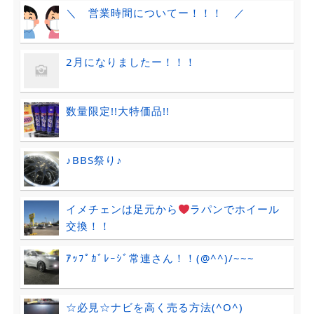
＼ 営業時間についてー！！！ ／
2月になりましたー！！！
数量限定!!大特価品!!
♪BBS祭り♪
イメチェンは足元から
ラパンでホイール
交換！！
ｱｯﾌﾟｶﾞﾚｰｼﾞ常連さん！！(@^^)/~~~
☆必見☆ナビを高く売る方法(^O^)