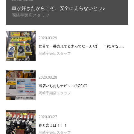
車が好きだからこそ、安全に走らないとッ♪
岡崎宇頭店スタッフ
2020.03.29
世界で一番売れてる木ってなーんだ(´_ゝ｀)なぞな......
岡崎宇頭店スタッフ
2020.03.28
当店いちおしナビ～～(^O^)♡
岡崎宇頭店スタッフ
2020.03.27
春と言えば！！！
岡崎宇頭店スタッフ