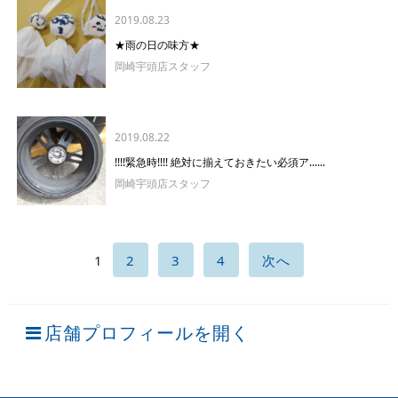
2019.08.23
★雨の日の味方★
岡崎宇頭店スタッフ
2019.08.22
!!!!緊急時!!!! 絶対に揃えておきたい必須ア......
岡崎宇頭店スタッフ
1
2
3
4
次へ
店舗プロフィールを開く