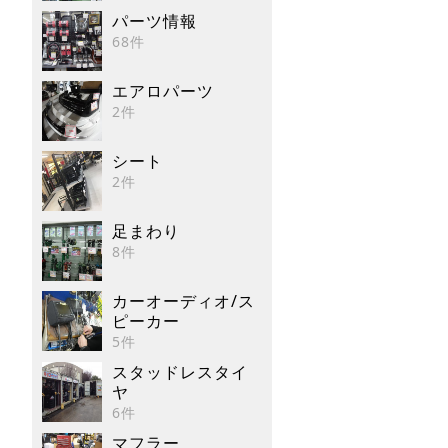
パーツ情報
68件
エアロパーツ
2件
シート
2件
足まわり
8件
カーオーディオ/ス
ピーカー
5件
スタッドレスタイ
ヤ
6件
マフラー