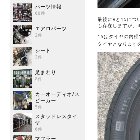
パーツ情報
68件
最後にRと15に
も存在しますが、
エアロパーツ
2件
15はタイヤの内
タイヤとなります
シート
2件
足まわり
8件
カーオーディオ/ス
ピーカー
5件
スタッドレスタイ
ヤ
6件
マフラー