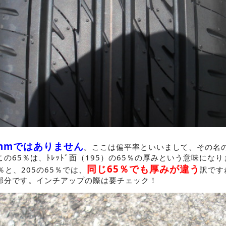
5mmではありません
。ここは偏平率といいまして、その名の
の65％は、ﾄﾚｯﾄﾞ面（195）の65％の厚みという意味にな
同じ65％でも厚みが違う
％と、205の65％では、
訳です
部分です。インチアップの際は要チェック！