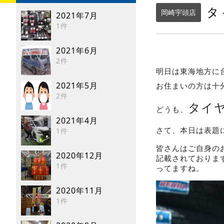
タ
岡崎宇頭店
2021年7月
1件
2021年6月
2件
明日は東海地方に
2021年5月
お住まいの方は十
2件
タイ
どうも、
2021年4月
さて、本日は表題
1件
皆さんはご自身の
2020年12月
記載されております
1件
ってますね。
2020年11月
1件