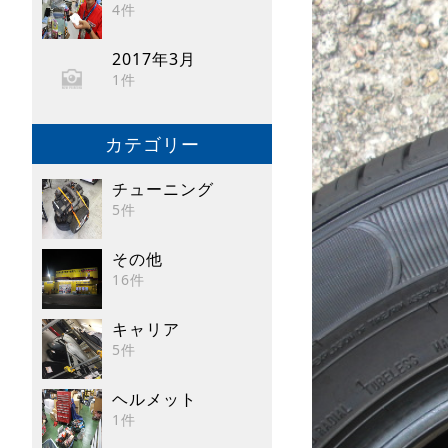
4件
2017年3月
1件
カテゴリー
チューニング
5件
その他
16件
キャリア
5件
ヘルメット
1件