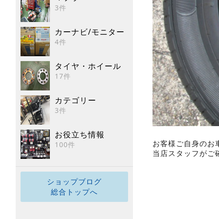
3件
カーナビ/モニター
4件
タイヤ・ホイール
17件
カテゴリー
3件
お役立ち情報
お客様ご自身のお
100件
当店スタッフがご確
ショップブログ
総合トップへ