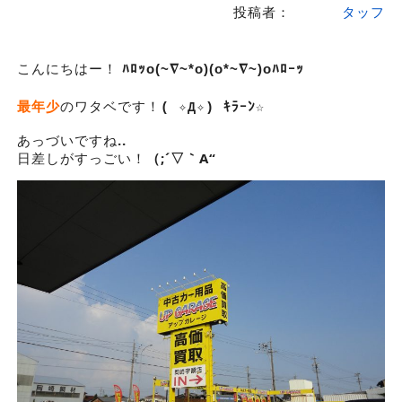
投稿者：
タッフ
こんにちはー
！
ﾊﾛｯo(~∇~*o)(o*~∇~)oﾊﾛｰｯ
最年少
のワタベです！
( ✧Д✧) ｷﾗｰﾝ☆
あっづいですね
..
日差しがすっごい！
（;´▽｀A“