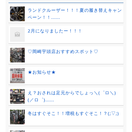
ランドクルーザー！！！夏の履き替えキャン
ペーン！！......
2月になりましたー！！！
♡岡崎宇頭店おすすめスポット♡
★お知らせ★
え？おされは足元からでしょっ＼(゜ロ＼)
(／ロ゜)......
冬はすぐそこ！！増税もすぐそこ！？(;▽;)