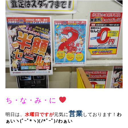
ち・な・み・に
営業
明日は、
水曜日ですが
元気に
しております！
わ
ぁいヽ(ﾟｰﾟ*ヽ)(ﾉ*ﾟｰﾟ)ﾉわぁい