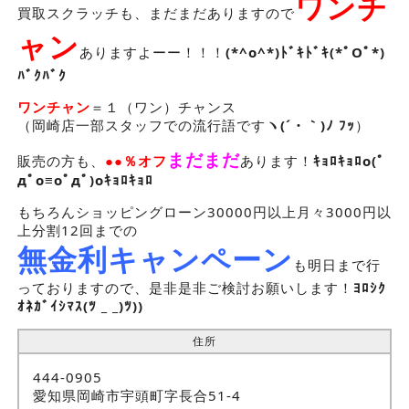
ワンチ
買取スクラッチも、まだまだありますので
ャン
ありますよーー！！！
(*^o^*)ﾄﾞｷﾄﾞｷ(*ﾟOﾟ*)
ﾊﾞｸﾊﾞｸ
ワンチャン
＝１（ワン）チャンス
（岡崎店一部スタッフでの流行語です
ヽ(´・｀)ﾉ ﾌｯ
）
まだまだ
販売の方も、
●●％オフ
あります！
ｷｮﾛｷｮﾛo(ﾟ
дﾟo≡oﾟдﾟ)oｷｮﾛｷｮﾛ
もちろんショッピングローン30000円以上月々3000円以
上分割12回までの
無金利キャンペーン
も明日まで行
っておりますので、是非是非ご検討お願いします！
ﾖﾛｼｸ
ｵﾈｶﾞｲｼﾏｽ(ﾂ _ _)ﾂ))
住所
444-0905
愛知県岡崎市宇頭町字長合51-4