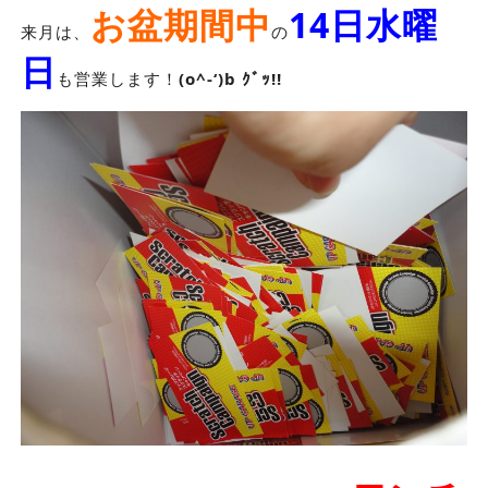
お盆期間中
14日水曜
来月は、
の
日
も営業します！
(o^-‘)b ｸﾞｯ!!