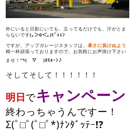
外にいると日影にいても、立ってるだけでも、汗がとま
らないです
(｡＞0＜｡)ﾋﾞｪｪﾝ
ですが、アップガレージスタッフは、
暑さに負けぬよう
精一杯頑張っておりますので、お気軽にお声掛け下さい
♪
ませ！
“ﾍ(￣∇￣ )ｶﾓｫｰﾝ
そしてそして！！！！！！
キャンペーン
明日
で
終わっちゃうんですー！
Σ(ﾟ□ﾟ(ﾟ□ﾟ*)ﾅﾝﾀﾞｯﾃｰ
!?