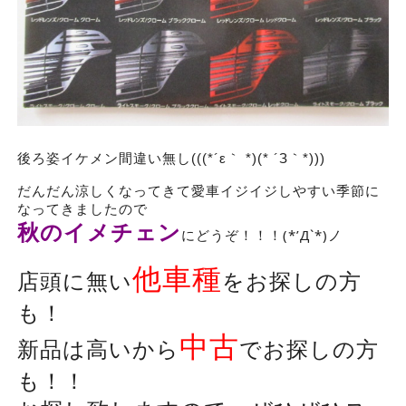
後ろ姿イケメン間違い無し(((*´ε｀ *)(* ´З｀*)))
だんだん涼しくなってきて愛車イジイジしやすい季節に
なってきましたので
秋のイメチェン
にどうぞ！！！(*’Д`*)ノ
他車種
店頭に無い
をお探しの方
も！
中古
新品は高いから
でお探しの方
も！！