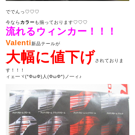
ででんっ♡♡♡
今なら
カ
ラー
も揃っております♡♡♡
流れるウィンカー！！！
Valenti
新品テールが
大幅に値下げ
されておりま
す！！！
ィェ━ヾ(*ΦωΦ)人(ΦωΦ*)ノ━ィ♪