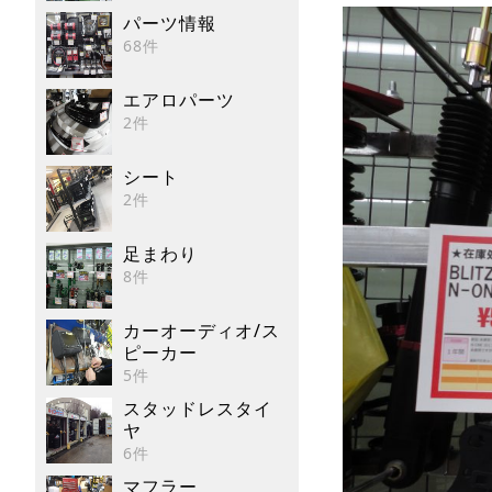
パーツ情報
68件
エアロパーツ
2件
シート
2件
足まわり
8件
カーオーディオ/ス
ピーカー
5件
スタッドレスタイ
ヤ
6件
マフラー