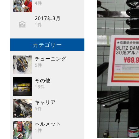
4件
2017年3月
1件
カテゴリー
チューニング
5件
その他
16件
キャリア
5件
ヘルメット
1件