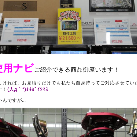
使用ナビ
ご紹介できる商品御座います！
しければ、お見積りだけでも私たち自身持ってご対応させてい
す！
(人д｀*)ｵﾈｶﾞｲｼﾏｽ
いんですが…