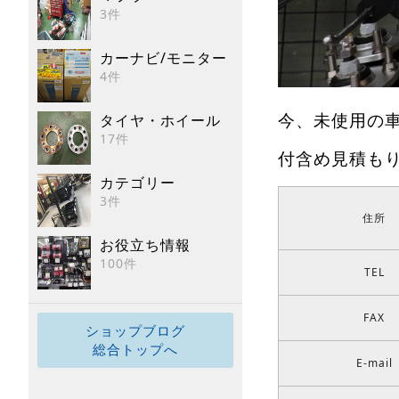
3件
カーナビ/モニター
4件
今、未使用の
タイヤ・ホイール
17件
付含め見積も
カテゴリー
3件
住所
お役立ち情報
100件
TEL
FAX
ショップブログ
総合トップへ
E-mail