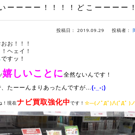
いーーーー！！！！どこーーーー
投稿日：
2019.09.29
投稿者：
おおお！！！
イ！ヘェイ！
ベ
ですッ！
嬉しいことに
全然ないんです！
が
で、たーーんまりあったんですが…
(-_-;)
ナビ買取強化中
ね！現在
です！
☆―(ノﾟДﾟ)八(ﾟДﾟ )