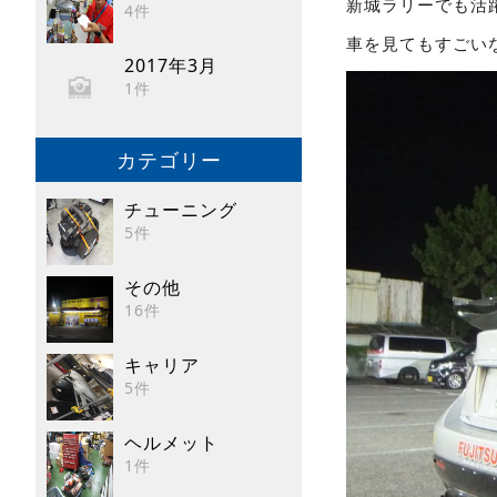
新城ラリーでも活
4件
車を見てもすごい
2017年3月
1件
カテゴリー
チューニング
5件
その他
16件
キャリア
5件
ヘルメット
1件