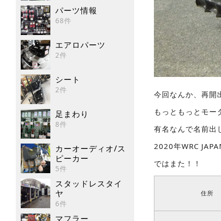
パーツ情報
68件
エアロパーツ
2件
シート
2件
今回なんか、再開
もっともっとモー
足まわり
8件
有名なんで名前出
2020年WRC J
カーオーディオ/ス
ピーカー
ではまた！！
5件
スタッドレスタイ
ヤ
住所
6件
マフラー