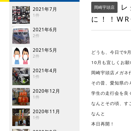
レ
岡崎宇頭店
2021年7月
1件
に！！W
2021年6月
2件
2021年5月
どうも、今日で9
2件
10月も宜しくお
2021年4月
岡崎宇頭店メガネ
1件
その昔、愛知県の
2020年12月
学生の走行会を良
1件
なんとその頃、す
2020年11月
なんと
1件
本日再開！