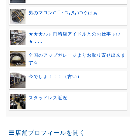
男のマロン⊂⌒~⊃｡Д｡)⊃ぐはぁ
★★★♪♪♪ 岡崎店アイドルとのお仕事 ♪♪♪
★......
全国のアップガレージよりお取り寄せ出来ま
す☆
今でしょ！！！（古い）
スタッドレス近況
店舗プロフィールを開く