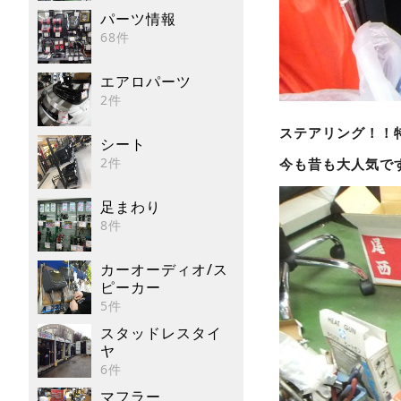
パーツ情報
68件
エアロパーツ
2件
ステアリング！！特
シート
2件
今も昔も大人気で
足まわり
8件
カーオーディオ/ス
ピーカー
5件
スタッドレスタイ
ヤ
6件
マフラー