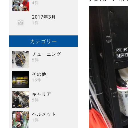
4件
2017年3月
1件
カテゴリー
チューニング
5件
その他
16件
キャリア
5件
ヘルメット
1件