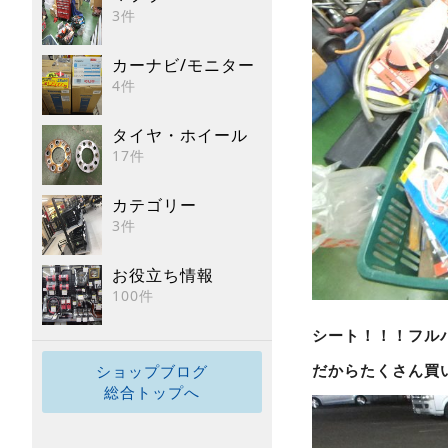
3件
カーナビ/モニター
4件
タイヤ・ホイール
17件
カテゴリー
3件
お役立ち情報
100件
シート！！！フル
だからたくさん買
ショップブログ
総合トップへ