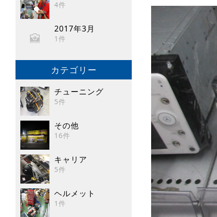
4件
2017年3月
1件
カテゴリー
チューニング
5件
その他
16件
キャリア
5件
ヘルメット
1件