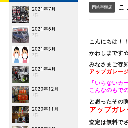
こ
岡崎宇頭店
2021年7月
1件
2021年6月
2件
こんにちは！
2021年5月
かわしまです
2件
みなさまご存
2021年4月
アップガレー
1件
「いらないカ
2020年12月
こんなのもで
1件
と思ったその
アップガレ
2020年11月
1件
査定は無料で