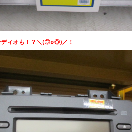
ディオも！？＼(◎o◎)／！