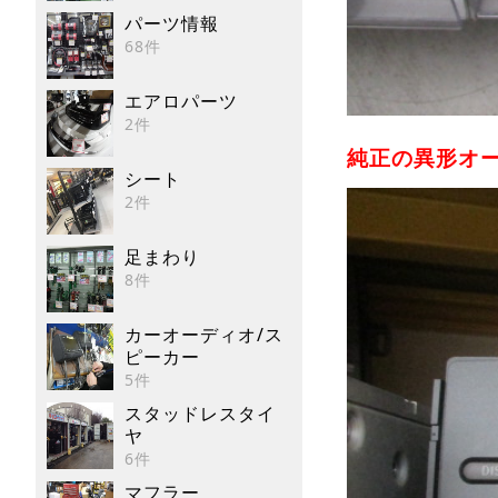
パーツ情報
68件
エアロパーツ
2件
純正の異形オー
シート
2件
足まわり
8件
カーオーディオ/ス
ピーカー
5件
スタッドレスタイ
ヤ
6件
マフラー